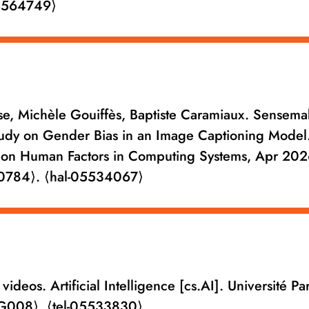
5564749⟩
, Michèle Gouiffès, Baptiste Caramiaux. Sensema
tudy on Gender Bias in an Image Captioning Model
 on Human Factors in Computing Systems, Apr 202
90784⟩. ⟨hal-05534067⟩
deos. Artificial Intelligence [cs.AI]. Université Par
G008⟩. ⟨tel-05533830⟩