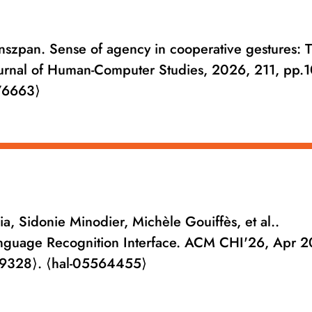
nszpan. Sense of agency in cooperative gestures: 
l Journal of Human-Computer Studies, 2026, 211, pp
576663⟩
hia, Sidonie Minodier, Michèle Gouiffès, et al..
anguage Recognition Interface. ACM CHI'26, Apr 
99328⟩. ⟨hal-05564455⟩