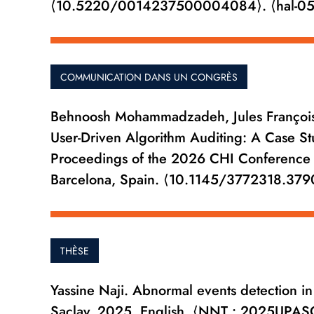
⟨10.5220/0014237500004084⟩. ⟨hal-0
COMMUNICATION DANS UN CONGRÈS
Behnoosh Mohammadzadeh, Jules Françoise
User-Driven Algorithm Auditing: A Case S
Proceedings of the 2026 CHI Conference
Barcelona, Spain. ⟨10.1145/3772318.37
THÈSE
Yassine Naji. Abnormal events detection in vi
Saclay, 2025. English. ⟨NNT : 2025UPAS