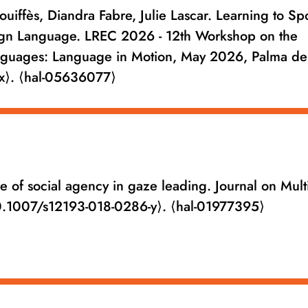
ouiffès, Diandra Fabre, Julie Lascar. Learning to Sp
Sign Language. LREC 2026 - 12th Workshop on the
anguages: Language in Motion, May 2026, Palma de
x⟩. ⟨hal-05636077⟩
 of social agency in gaze leading. Journal on Mul
⟨10.1007/s12193-018-0286-y⟩. ⟨hal-01977395⟩