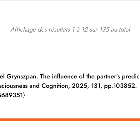
Affichage des résultats
1
à
12
sur
135
au total
l Grynszpan. The influence of the partner’s predict
onsciousness and Cognition, 2025, 131, pp.103852.
05689351⟩