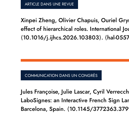
ARTICLE DANS UNE REVUE
Xinpei Zheng, Olivier Chapuis, Ouriel Gry
effect of hierarchical roles. Internationa
⟨10.1016/j.ijhcs.2026.103803⟩. ⟨hal-05
COMMUNICATION DANS UN CONGRÈS
Jules Françoise, Julie Lascar, Cyril Verrecc
LaboSignes: an Interactive French Sign L
Barcelona, Spain. ⟨10.1145/3772363.37