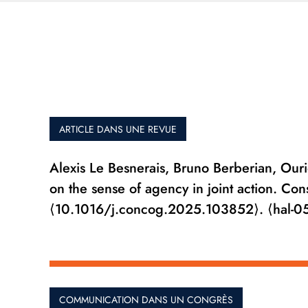
ARTICLE DANS UNE REVUE
Alexis Le Besnerais, Bruno Berberian, Ourie
on the sense of agency in joint action. C
⟨10.1016/j.concog.2025.103852⟩. ⟨hal-
COMMUNICATION DANS UN CONGRÈS