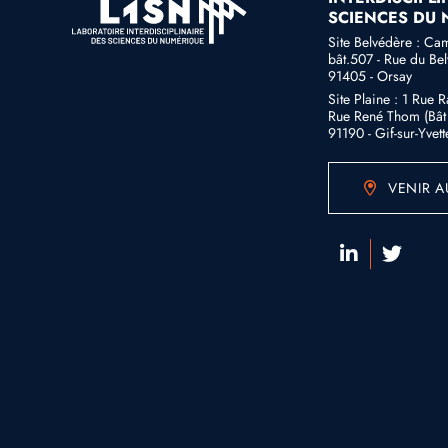
SCIENCES DU
Site Belvédère : Ca
bât.507 - Rue du Be
91405 - Orsay
Site Plaine : 1 Rue 
Rue René Thom (Bât 
91190 - Gif-sur-Yvett
VENIR A