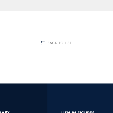
BACK TO LIST
INARY
LISN IN FIGURES