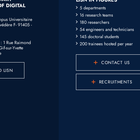
F DIGITAL
5 departments
16 research teams
mpus Universitaire
180 researchers
védère F- 91405 -
54 engineers and technicians
145 doctoral students
e : 1 Rue Raimond
200 trainees hosted per year
if-sur-Yvette
e
CONTACT US
 LISN
RECRUITMENTS