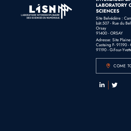
LABORATORY O
SCIENCES
Site Belvédère : Ca
bât.507 - Rue du Bel
Orsay
91400 - ORSAY
Adresse: Site Plain
Castaing F- 91190 - G
91190 - Gif-sur-Yvett
COME TO