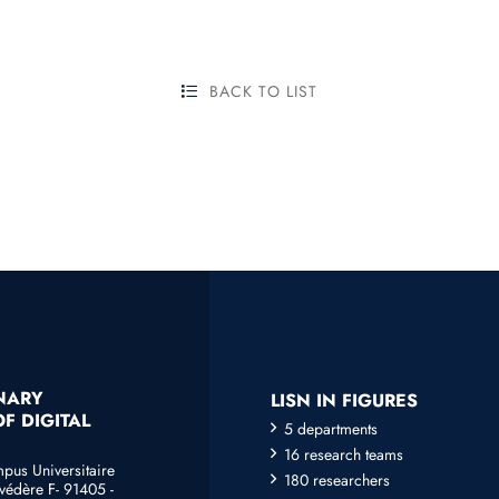
BACK TO LIST
INARY
LISN IN FIGURES
F DIGITAL
5 departments
16 research teams
mpus Universitaire
180 researchers
védère F- 91405 -