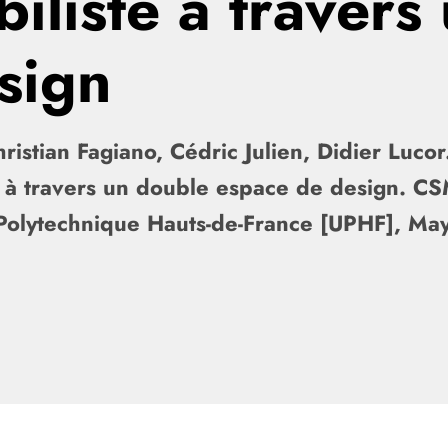
biliste à traver
sign
istian Fagiano, Cédric Julien, Didier Lucor.
ste à travers un double espace de design. 
é Polytechnique Hauts-de-France [UPHF], Ma