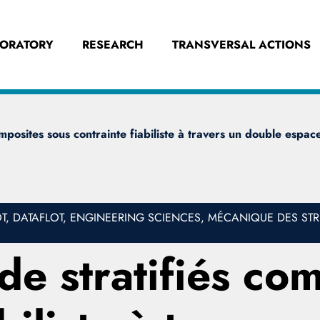
BORATORY
RESEARCH
TRANSVERSAL ACTIONS
omposites sous contrainte fiabiliste à travers un double espa
 DATAFLOT, ENGINEERING SCIENCES, MÉCANIQUE DES STR
de stratifiés co