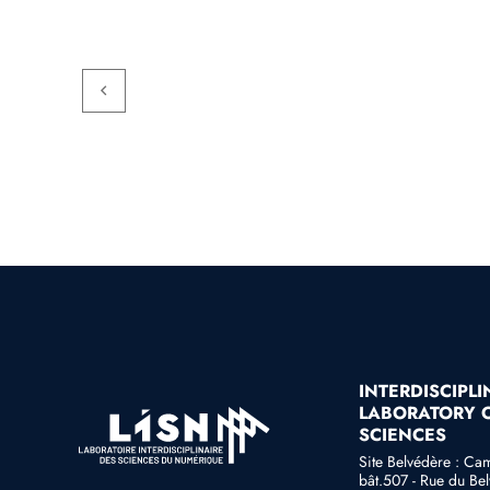
INTERDISCIPL
LABORATORY O
SCIENCES
Site Belvédère : Ca
bât.507 - Rue du Bel