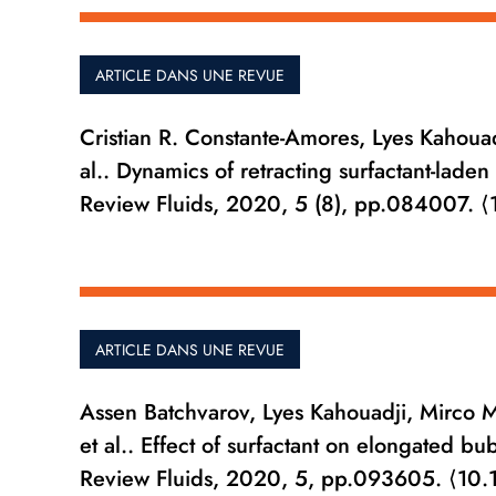
ARTICLE DANS UNE REVUE
Cristian R. Constante-Amores, Lyes Kahoua
al.. Dynamics of retracting surfactant-lad
Review Fluids, 2020, 5 (8), pp.084007. 
ARTICLE DANS UNE REVUE
Assen Batchvarov, Lyes Kahouadji, Mirco Ma
et al.. Effect of surfactant on elongated b
Review Fluids, 2020, 5, pp.093605. ⟨10