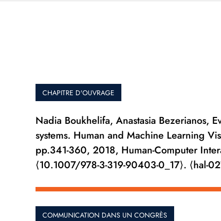
CHAPITRE D'OUVRAGE
Nadia Boukhelifa, Anastasia Bezerianos, Ev
systems. Human and Machine Learning Visi
pp.341-360, 2018, Human-Computer Intera
⟨10.1007/978-3-319-90403-0_17⟩. ⟨hal-0
COMMUNICATION DANS UN CONGRÈS