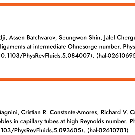
dji, Assen Batchvarov, Seungwon Shin, Jalel Chergu
en ligaments at intermediate Ohnesorge number. Phys
⟨10.1103/PhysRevFluids.5.084007⟩. ⟨hal-0261069
gnini, Cristian R. Constante-Amores, Richard V. Cr
ubbles in capillary tubes at high Reynolds number. P
.1103/PhysRevFluids.5.093605⟩. ⟨hal-02610701⟩