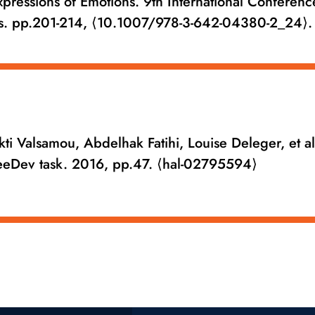
Expressions of Emotions. 9th International Conferenc
. pp.201-214, ⟨10.1007/978-3-642-04380-2_24⟩. 
ti Valsamou, Abdelhak Fatihi, Louise Deleger, et al
eDev task. 2016, pp.47. ⟨hal-02795594⟩