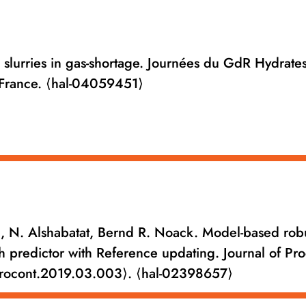
 slurries in gas-shortage. Journées du GdR Hydrate
France. ⟨hal-04059451⟩
a, N. Alshabatat, Bernd R. Noack. Model-based ro
th predictor with Reference updating. Journal of Pr
jprocont.2019.03.003⟩. ⟨hal-02398657⟩