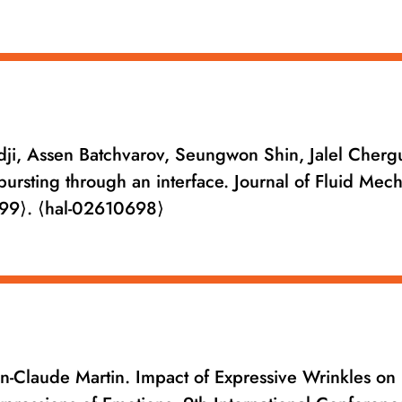
dji, Assen Batchvarov, Seungwon Shin, Jalel Chergu
bursting through an interface. Journal of Fluid Mech
99⟩. ⟨hal-02610698⟩
n-Claude Martin. Impact of Expressive Wrinkles on