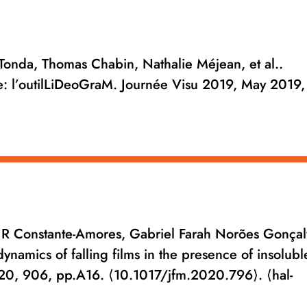
 Tonda, Thomas Chabin, Nathalie Méjean, et al..
re: l’outilLiDeoGraM. Journée Visu 2019, May 2019, 
n R Constante-Amores, Gabriel Farah Norões Gonçal
namics of falling films in the presence of insolubl
2020, 906, pp.A16. ⟨10.1017/jfm.2020.796⟩. ⟨hal-