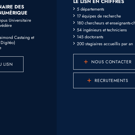
LE LISN EN CHIFFRES
NAIRE DES
5 départements
 NUMÉRIQUE
17 équipes de recherche
mpus Universitaire
180 chercheurs et enseignants-c
lvédère
54 ingénieurs et techniciens
145 doctorants
Raimond Castaing et
Digitéo)
200 stagiaires accueillis par an
e
NOUS CONTACTER
U LISN
RECRUTEMENTS