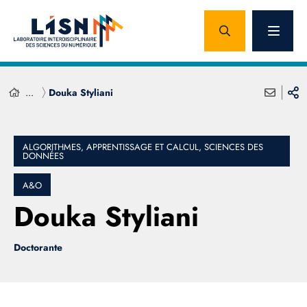
...
Douka Styliani
ALGORITHMES, APPRENTISSAGE ET CALCUL, SCIENCES DES
DONNÉES
A&O
Douka Styliani
Doctorante