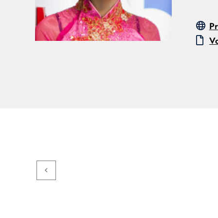
Pr
Vo