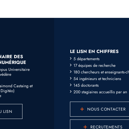
LE LISN EN CHIFFRES
NAIRE DES
5 départements
 NUMÉRIQUE
17 équipes de recherche
mpus Universitaire
180 chercheurs et enseignants-c
lvédère
54 ingénieurs et techniciens
145 doctorants
Raimond Castaing et
Digitéo)
200 stagiaires accueillis par an
e
NOUS CONTACTER
U LISN
RECRUTEMENTS