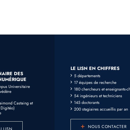
LE LISN EN CHIFFRES
NAIRE DES
5 départements
 NUMÉRIQUE
17 équipes de recherche
mpus Universitaire
180 chercheurs et enseignants-c
lvédère
54 ingénieurs et techniciens
145 doctorants
Raimond Castaing et
Digitéo)
200 stagiaires accueillis par an
e
NOUS CONTACTER
U LISN