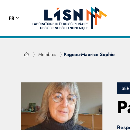
FR
Membres
Pageau-Maurice Sophie
SER
P
Resp