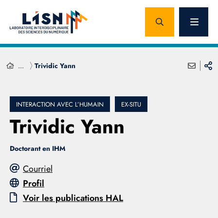
...
Trividic Yann
INTERACTION AVEC L’HUMAIN
EX-SITU
Trividic Yann
Doctorant en IHM
Courriel
Profil
Voir les publications HAL