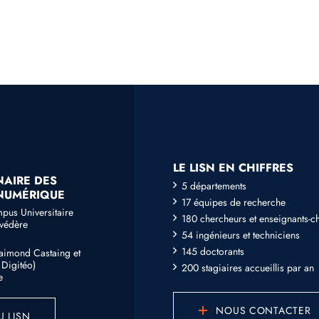
LE LISN EN CHIFFRES
NAIRE DES
5 départements
 NUMÉRIQUE
17 équipes de recherche
mpus Universitaire
180 chercheurs et enseignants-c
lvédère
54 ingénieurs et techniciens
145 doctorants
Raimond Castaing et
Digitéo)
200 stagiaires accueillis par an
e
NOUS CONTACTER
U LISN