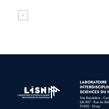
LABORATOIRE
INTERDISCIPLI
SCIENCES DU
Site Belvédère : Ca
bât.507 - Rue du Be
91405 - Orsay