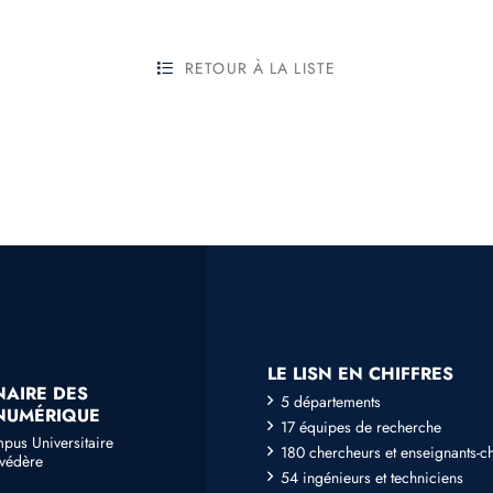
RETOUR À LA LISTE
LE LISN EN CHIFFRES
NAIRE DES
5 départements
 NUMÉRIQUE
17 équipes de recherche
mpus Universitaire
180 chercheurs et enseignants-c
lvédère
54 ingénieurs et techniciens