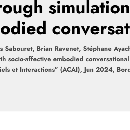
ough simulation 
bodied conversat
as Sabouret, Brian Ravenet, Stéphane Ayach
ith socio-affective embodied conversation
ciels et Interactions” (ACAI), Jun 2024, B