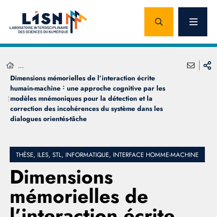
...
Dimensions mémorielles de l’interaction écrite
humain-machine ˸ une approche cognitive par les
modèles mnémoniques pour la détection et la
correction des incohérences du système dans les
dialogues orientés-tâche
THÈSE, ILES, STL, INFORMATIQUE, INTERFACE HOMME-MACHINE
Dimensions
mémorielles de
l’interaction écrite