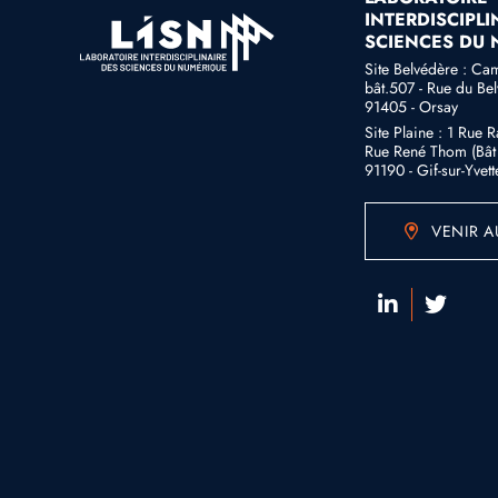
INTERDISCIPLI
SCIENCES DU
Site Belvédère : Ca
bât.507 - Rue du Be
91405 - Orsay
Site Plaine : 1 Rue 
Rue René Thom (Bât 
91190 - Gif-sur-Yvett
VENIR A