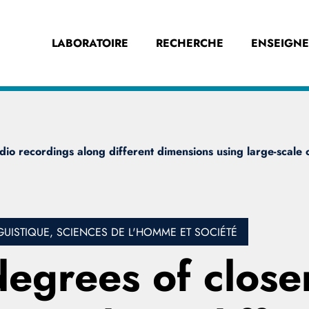
LABORATOIRE
RECHERCHE
ENSEIGN
io recordings along different dimensions using large-scale 
UISTIQUE, SCIENCES DE L'HOMME ET SOCIÉTÉ
 degrees of clos