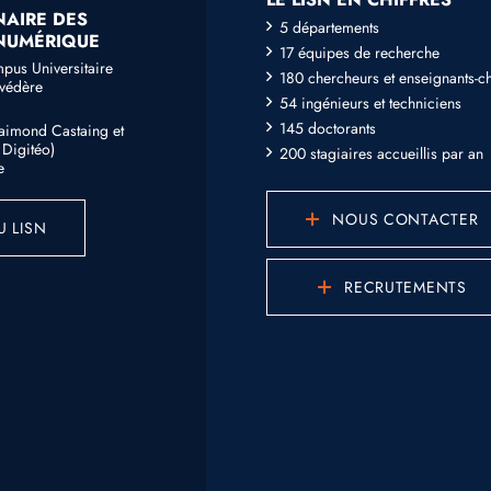
NAIRE DES
5 départements
 NUMÉRIQUE
17 équipes de recherche
mpus Universitaire
180 chercheurs et enseignants-c
lvédère
54 ingénieurs et techniciens
145 doctorants
Raimond Castaing et
Digitéo)
200 stagiaires accueillis par an
e
NOUS CONTACTER
U LISN
RECRUTEMENTS