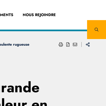
EMENTS
NOUS REJOINDRE
rbulente rugueuse
 grande
aleur en