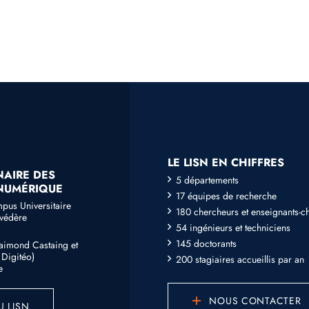
LE LISN EN CHIFFRES
NAIRE DES
5 départements
 NUMÉRIQUE
17 équipes de recherche
mpus Universitaire
180 chercheurs et enseignants-c
lvédère
54 ingénieurs et techniciens
145 doctorants
Raimond Castaing et
Digitéo)
200 stagiaires accueillis par an
e
NOUS CONTACTER
U LISN