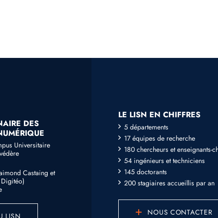
LE LISN EN CHIFFRES
NAIRE DES
5 départements
 NUMÉRIQUE
17 équipes de recherche
mpus Universitaire
180 chercheurs et enseignants-c
lvédère
54 ingénieurs et techniciens
145 doctorants
Raimond Castaing et
Digitéo)
200 stagiaires accueillis par an
e
NOUS CONTACTER
U LISN