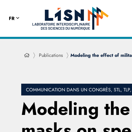
FR
Publications
Modeling the effect of mili
COMMUNICATION DANS UN CONGRÈS, STL, TLP, 
Modeling the 
masks on spee