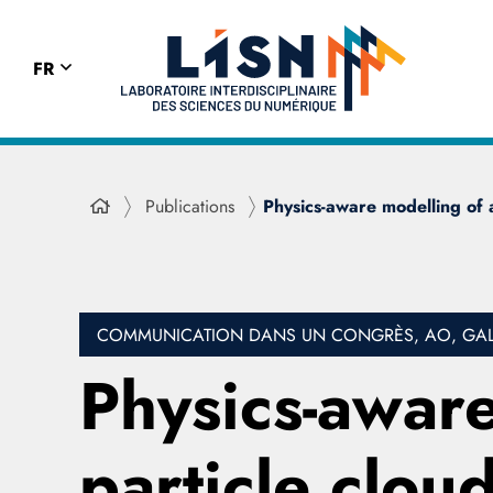
FR
Publications
Physics-aware modelling of 
COMMUNICATION DANS UN CONGRÈS, AO, GALA
Physics-aware
particle clou