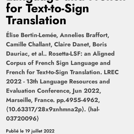
for Text-to-Sign
Translation
Élise Bertin-Lemée, Annelies Braffort,
Camille Challant, Claire Danet, Boris
Dauriac, et al.. Rosetta-LSF: an Aligned
Corpus of French Sign Language and
French for Text-to-Sign Translation. LREC
2022 - 13th Language Resources and
Evaluation Conference, Jun 2022,
Marseille, France. pp.4955-4962,
⟨10.63317/28x9znhmna2p⟩. ⟨hal-
03720096⟩
Publié le
19 juillet 2022