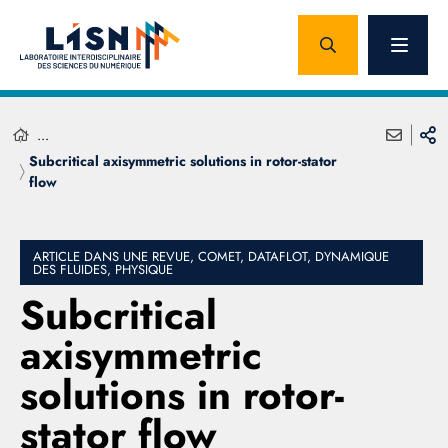
...
Subcritical axisymmetric solutions in rotor-stator
flow
ARTICLE DANS UNE REVUE, COMET, DATAFLOT, DYNAMIQUE
DES FLUIDES, PHYSIQUE
Subcritical
axisymmetric
solutions in rotor-
stator flow