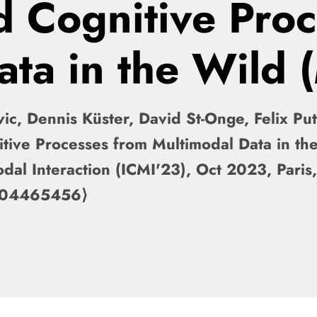
d Cognitive Pro
ata in the Wild
ic, Dennis Küster, David St-Onge, Felix Pu
itive Processes from Multimodal Data in t
dal Interaction (ICMI'23), Oct 2023, Paris
l-04465456⟩