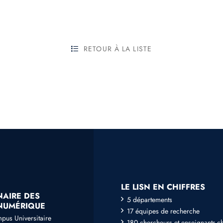
RETOUR À LA LISTE
LE LISN EN CHIFFRES
NAIRE DES
5 départements
 NUMÉRIQUE
17 équipes de recherche
mpus Universitaire
180 chercheurs et enseignants-c