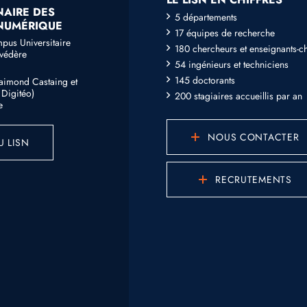
NAIRE DES
5 départements
 NUMÉRIQUE
17 équipes de recherche
mpus Universitaire
180 chercheurs et enseignants-c
lvédère
54 ingénieurs et techniciens
145 doctorants
Raimond Castaing et
Digitéo)
200 stagiaires accueillis par an
e
NOUS CONTACTER
U LISN
RECRUTEMENTS