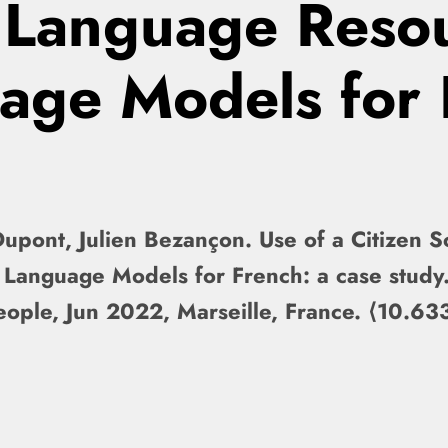
a Language Reso
uage Models for 
upont, Julien Bezançon. Use of a Citizen Sc
n Language Models for French: a case stu
People, Jun 2022, Marseille, France. ⟨10.6