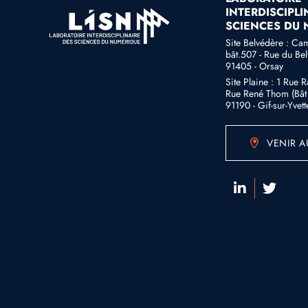
INTERDISCIPLI
SCIENCES DU
Site Belvédère : Ca
bât.507 - Rue du Be
91405 - Orsay
Site Plaine : 1 Rue 
Rue René Thom (Bât 
91190 - Gif-sur-Yvett
VENIR A