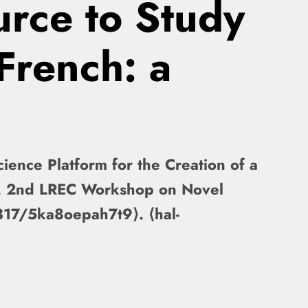
urce to Study
French: a
ience Platform for the Creation of a
dy. 2nd LREC Workshop on Novel
3317/5ka8oepah7t9⟩. ⟨hal-