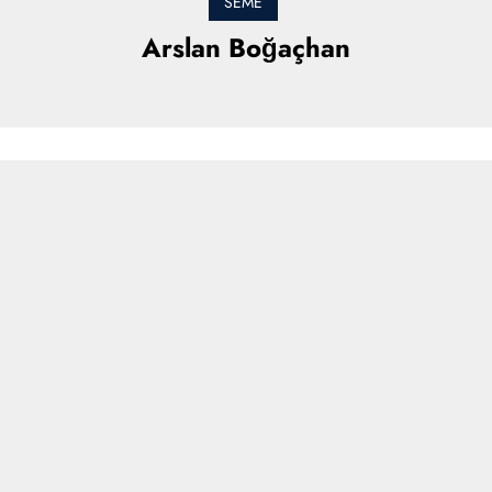
SEME
Arslan Boğaçhan