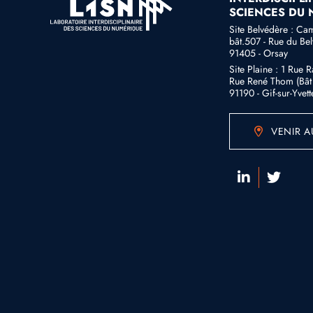
SCIENCES DU
Site Belvédère : Ca
bât.507 - Rue du Be
91405 - Orsay
Site Plaine : 1 Rue 
Rue René Thom (Bât 
91190 - Gif-sur-Yvett
VENIR A