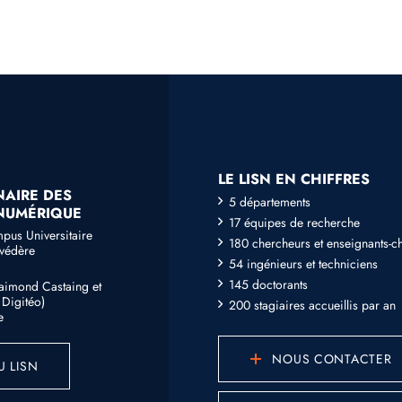
LE LISN EN CHIFFRES
NAIRE DES
5 départements
 NUMÉRIQUE
17 équipes de recherche
mpus Universitaire
180 chercheurs et enseignants-c
lvédère
54 ingénieurs et techniciens
145 doctorants
Raimond Castaing et
Digitéo)
200 stagiaires accueillis par an
e
NOUS CONTACTER
U LISN