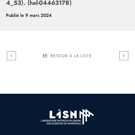
4_53⟩. ⟨hal-04463178⟩
Publié le
9 mars 2024
RETOUR À LA LISTE